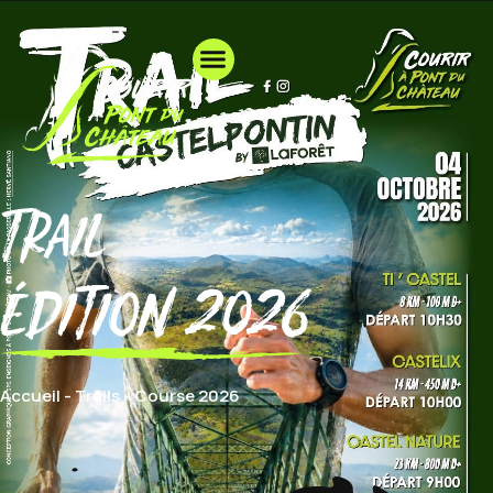
Trail
édition 2026
Accueil
-
Trails
-
Course 2026