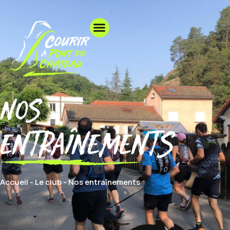
nos
entraînements
Accueil
-
Le club
-
Nos entraînements