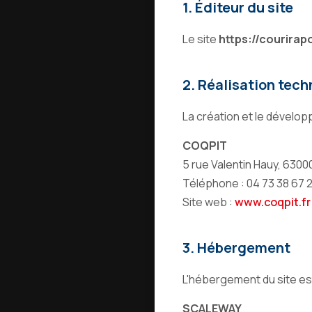
1. Éditeur du site
Le site
https://courirap
2. Réalisation tec
La création et le dévelop
COQPIT
5 rue Valentin Hauy, 630
Téléphone : 04 73 38 67 
Site web :
www.coqpit.fr
3. Hébergement
L'hébergement du site es
SCALEWAY