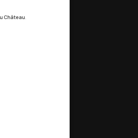
du Château
.