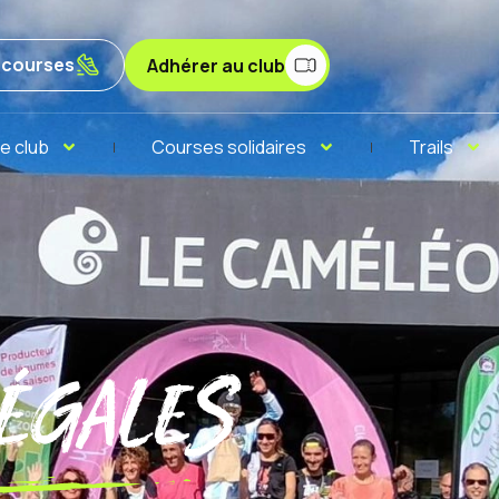
x courses
Adhérer au club
e club
Courses solidaires
Trails
égales