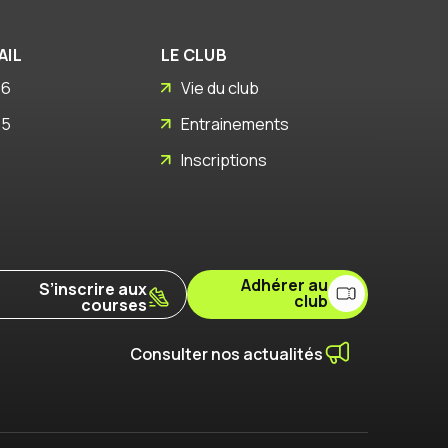
AIL
LE CLUB
26
Vie du club
25
Entrainements
Inscriptions
Adhérer au
S’inscrire aux
club
courses
Consulter nos actualités