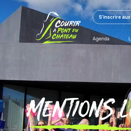
S’inscrire au
Agenda
L
Mentions l