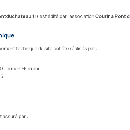
ontduchateau.fr/
est édité par l'association
Courir à Pont 
hnique
pement technique du site ont été réalisés par :
00 Clermont-Ferrand
25
t assuré par :