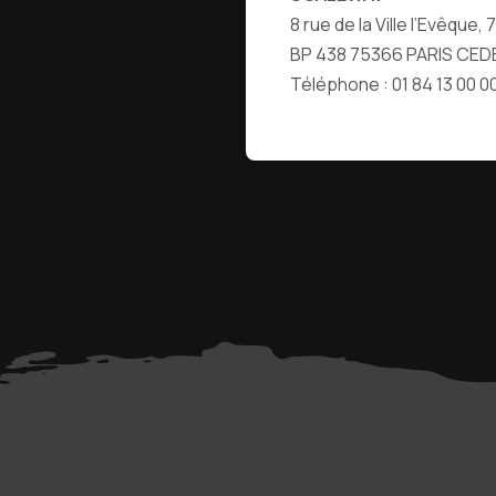
8 rue de la Ville l’Evêque,
BP 438 75366 PARIS CED
Téléphone : 01 84 13 00 0