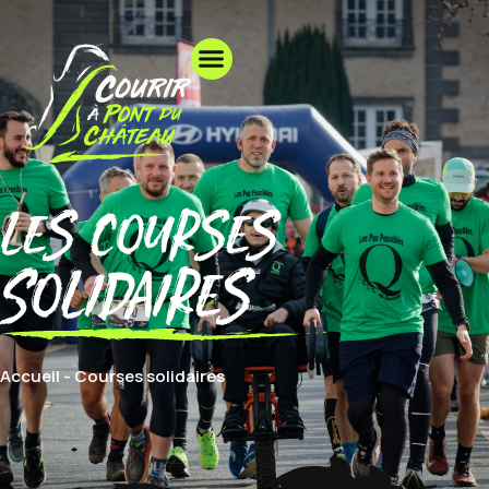
les courses
Solidaires
Accueil
-
Courses solidaires