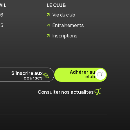
AIL
LE CLUB
26
Vie du club
25
Entrainements
Inscriptions
Adhérer au
S’inscrire aux
club
courses
Consulter nos actualités