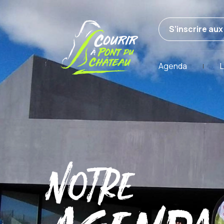
S’inscrire au
Agenda
L
Notre