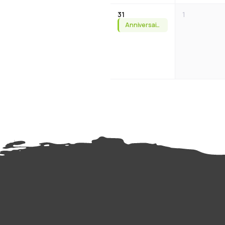
31
1
Anniversaires Juillet &#038; Août