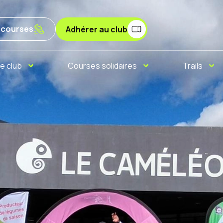
x courses
Adhérer au club
e club
Courses solidaires
Trails