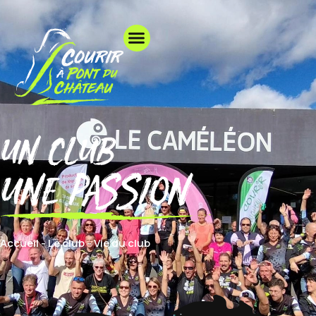
un club
une passion
Accueil
-
Le club
-
Vie du club