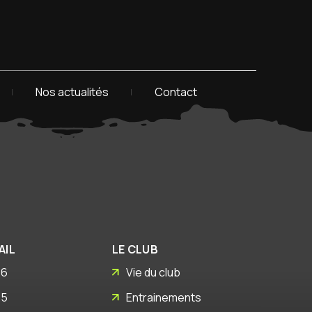
Nos actualités
Contact
AIL
LE CLUB
26
Vie du club
25
Entrainements