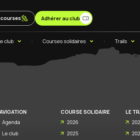
x courses
Adhérer au club
e club
Courses solidaires
Trails
AVIGATION
COURSE SOLIDAIRE
LE TR
Agenda
2026
20
Le club
2025
20