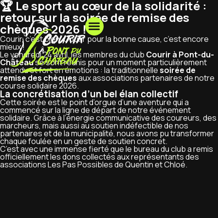
🏆 Le sport au cœur de la solidarité :
retour sur la soirée de remise des
chèques 2026 !
Courir, c’est bien. Courir pour la bonne cause, c’est encore
mieux !
Le vendredi 24 avril, les membres du club
Courir à Pont-du-
Château
se sont réunis pour un moment particulièrement
attendu et fort en émotions : la traditionnelle
soirée de
remise des chèques
aux associations partenaires de notre
course solidaire 2026.
La concrétisation d’un bel élan collectif
Cette soirée est le point d’orgue d’une aventure qui a
commencé sur la ligne de départ de notre événement
solidaire. Grâce à l’énergie communicative des coureurs, des
marcheurs, mais aussi au soutien indéfectible de nos
partenaires et de la municipalité, nous avons pu transformer
chaque foulée en un geste de soutien concret.
C’est avec une immense fierté que le bureau du club a remis
officiellement les dons collectés aux représentants des
associations Les Pas Possibles de Quentin et Chloé.