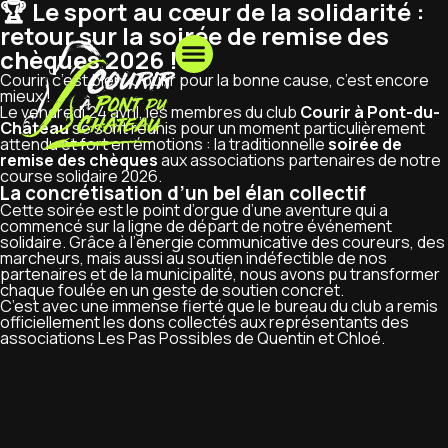
🏆 Le sport au cœur de la solidarité :
retour sur la soirée de remise des
chèques 2026 !
Courir, c’est bien. Courir pour la bonne cause, c’est encore
mieux !
Le vendredi 24 avril, les membres du club
Courir à Pont-du-
Château
se sont réunis pour un moment particulièrement
attendu et fort en émotions : la traditionnelle
soirée de
remise des chèques
aux associations partenaires de notre
course solidaire 2026.
La concrétisation d’un bel élan collectif
Cette soirée est le point d’orgue d’une aventure qui a
commencé sur la ligne de départ de notre événement
solidaire. Grâce à l’énergie communicative des coureurs, des
marcheurs, mais aussi au soutien indéfectible de nos
partenaires et de la municipalité, nous avons pu transformer
chaque foulée en un geste de soutien concret.
C’est avec une immense fierté que le bureau du club a remis
officiellement les dons collectés aux représentants des
associations Les Pas Possibles de Quentin et Chloé.