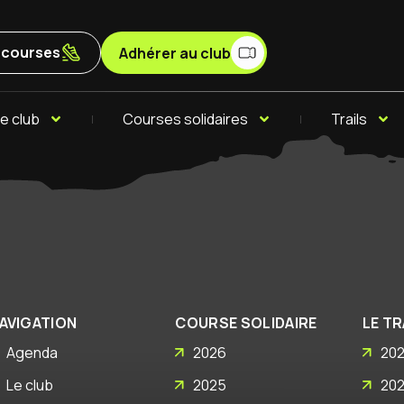
x courses
Adhérer au club
e club
Courses solidaires
Trails
AVIGATION
COURSE SOLIDAIRE
LE TR
Agenda
2026
20
Le club
2025
20