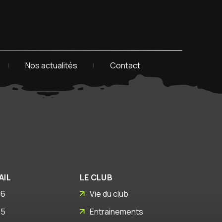
Nos actualités
Contact
AIL
LE CLUB
26
Vie du club
25
Entrainements